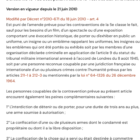
Version en vigueur depuis le 21 juin 2010
Catégories
Modifié par Décret n°2010-671 du 18 juin 2010 - art. 4
Est puni de l'amende prévue pour les contraventions de la 5e classe le fait,
sauf pour les besoins d'un film, d'un spectacle ou d'une exposition
comportant une évocation historique, de porter ou d'exhiber en public un
Uniformes
uniforme, un insigne ou un emblème rappelant les uniformes, les insignes ou
les emblèmes qui ont été portés ou exhibés soit par les membres d'une
Harnachement
organisation déclarée criminelle en application de l'article 9 du statut du
Décorations et médailles
tribunal militaire international annexé à l'accord de Londres du 8 août 1945,
soit par une personne reconnue coupable par une juridiction française ou
Armes anciennes
internationale d'un ou plusieurs crimes contre l'humanité prévus par les
Livres et images
articles
211-1 à 212-3
ou mentionnés par la
loi n° 64-1326 du 26 décembre
1964.
Les personnes coupables de la contravention prévue au présent article
Informations utiles
encourent également les peines complémentaires suivantes :
1° L'interdiction de détenir ou de porter, pour une durée de trois ans au plus,
une arme soumise à autorisation ;
2° La confiscation d'une ou de plusieurs armes dont le condamné est
Avertissement
propriétaire ou dont il a la libre disposition ;
Mentions légales
3° La confiscation de la chose qui a servi ou était destinée à commettre
Politique de confidentialité