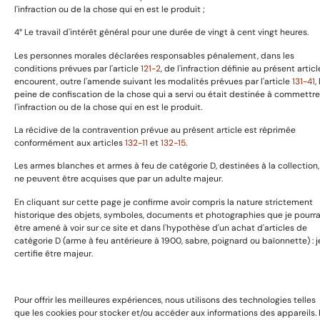
l'infraction ou de la chose qui en est le produit ;
Politique de cookies
4° Le travail d'intérêt général pour une durée de vingt à cent vingt heures.
Conditions de retour et remboursemenet
Les personnes morales déclarées responsables pénalement, dans les
conditions prévues par l'article
121-2
, de l'infraction définie au présent articl
encourent, outre l'amende suivant les modalités prévues par l'article
131-41
,
A propos
peine de confiscation de la chose qui a servi ou était destinée à commettre
l'infraction ou de la chose qui en est le produit.
La récidive de la contravention prévue au présent article est réprimée
conformément aux articles
132-11
et
132-15
.
Prestation de service
Boutique
Les armes blanches et armes à feu de catégorie D, destinées à la collection,
ne peuvent être acquises que par un adulte majeur.
Expositions & Evénements
En cliquant sur cette page je confirme avoir compris la nature strictement
Contact
historique des objets, symboles, documents et photographies que je pourra
être amené à voir sur ce site et dans l'hypothèse d'un achat d'articles de
catégorie D (arme à feu antérieure à 1900, sabre, poignard ou baïonnette) : j
Copyright © 2025 GaillardAvant Collections, Tous droits
certifie être majeur.
réservées. Boosté par
Passionseo
Pour offrir les meilleures expériences, nous utilisons des technologies telles
que les cookies pour stocker et/ou accéder aux informations des appareils. 