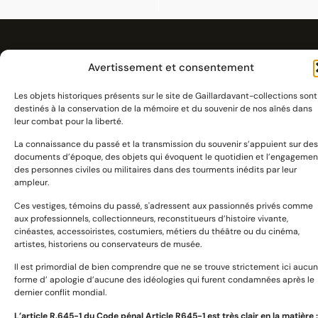
Avertissement et consentement
Les objets historiques présents sur le site de Gaillardavant-collections sont
destinés à la conservation de la mémoire et du souvenir de nos aînés dans
leur combat pour la liberté.
La connaissance du passé et la transmission du souvenir s’appuient sur des
documents d’époque, des objets qui évoquent le quotidien et l’engagemen
des personnes civiles ou militaires dans des tourments inédits par leur
ampleur.
Ces vestiges, témoins du passé, s'adressent aux passionnés privés comme
aux professionnels, collectionneurs, reconstitueurs d’histoire vivante,
cinéastes, accessoiristes, costumiers, métiers du théâtre ou du cinéma,
Devoir de mémoire et citoyenneté :
artistes, historiens ou conservateurs de musée.
se souvenir et transmettre
Il est primordial de bien comprendre que ne se trouve strictement ici aucu
forme d’ apologie d’aucune des idéologies qui furent condamnées après le
dernier conflit mondial.
L’article R.645­-1 du Code pénal Article R645-1 est très clair en la matière :