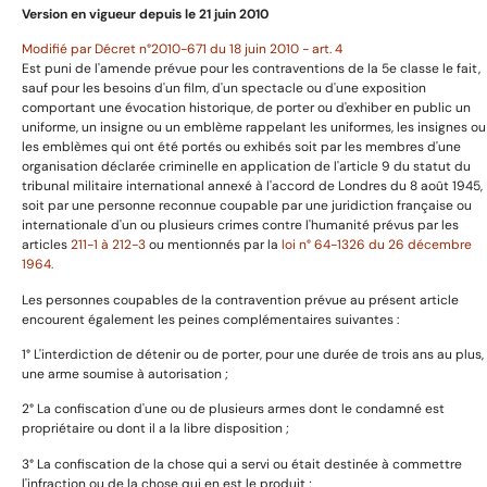
Version en vigueur depuis le 21 juin 2010
Modifié par Décret n°2010-671 du 18 juin 2010 - art. 4
Uniformes
Est puni de l'amende prévue pour les contraventions de la 5e classe le fait,
Harnachement
sauf pour les besoins d'un film, d'un spectacle ou d'une exposition
comportant une évocation historique, de porter ou d'exhiber en public un
Décorations et médailles
uniforme, un insigne ou un emblème rappelant les uniformes, les insignes ou
Armes anciennes
les emblèmes qui ont été portés ou exhibés soit par les membres d'une
organisation déclarée criminelle en application de l'article 9 du statut du
Livres et images
tribunal militaire international annexé à l'accord de Londres du 8 août 1945,
soit par une personne reconnue coupable par une juridiction française ou
internationale d'un ou plusieurs crimes contre l'humanité prévus par les
articles
211-1 à 212-3
ou mentionnés par la
loi n° 64-1326 du 26 décembre
Informations utiles
1964.
Les personnes coupables de la contravention prévue au présent article
encourent également les peines complémentaires suivantes :
Avertissement
1° L'interdiction de détenir ou de porter, pour une durée de trois ans au plus,
Mentions légales
une arme soumise à autorisation ;
Politique de confidentialité
2° La confiscation d'une ou de plusieurs armes dont le condamné est
propriétaire ou dont il a la libre disposition ;
Politique de cookies
Conditions de retour et remboursemenet
3° La confiscation de la chose qui a servi ou était destinée à commettre
l'infraction ou de la chose qui en est le produit ;