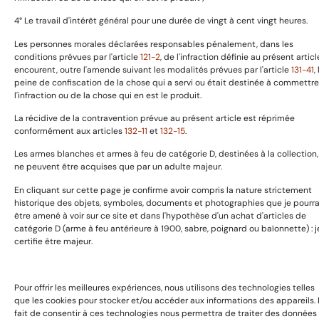
4° Le travail d'intérêt général pour une durée de vingt à cent vingt heures.
A propos
Les personnes morales déclarées responsables pénalement, dans les
conditions prévues par l'article
121-2
, de l'infraction définie au présent articl
encourent, outre l'amende suivant les modalités prévues par l'article
131-41
,
peine de confiscation de la chose qui a servi ou était destinée à commettre
Prestation de service
l'infraction ou de la chose qui en est le produit.
Boutique
La récidive de la contravention prévue au présent article est réprimée
Expositions & Evénements
conformément aux articles
132-11
et
132-15
.
Contact
Les armes blanches et armes à feu de catégorie D, destinées à la collection,
ne peuvent être acquises que par un adulte majeur.
En cliquant sur cette page je confirme avoir compris la nature strictement
Copyright © 2025 GaillardAvant Collections, Tous droits
historique des objets, symboles, documents et photographies que je pourra
réservées. Boosté par
Passionseo
être amené à voir sur ce site et dans l'hypothèse d'un achat d'articles de
catégorie D (arme à feu antérieure à 1900, sabre, poignard ou baïonnette) : j
certifie être majeur.
Pour offrir les meilleures expériences, nous utilisons des technologies telles
que les cookies pour stocker et/ou accéder aux informations des appareils. 
fait de consentir à ces technologies nous permettra de traiter des données