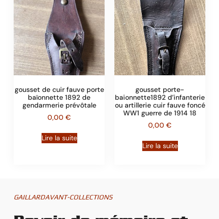
gousset de cuir fauve porte
gousset porte-
baïonnette 1892 de
baionnette1892 d’infanterie
gendarmerie prévôtale
ou artillerie cuir fauve foncé
WW1 guerre de 1914 18
0,00
€
0,00
€
Lire la suite
Lire la suite
GAILLARDAVANT-COLLECTIONS