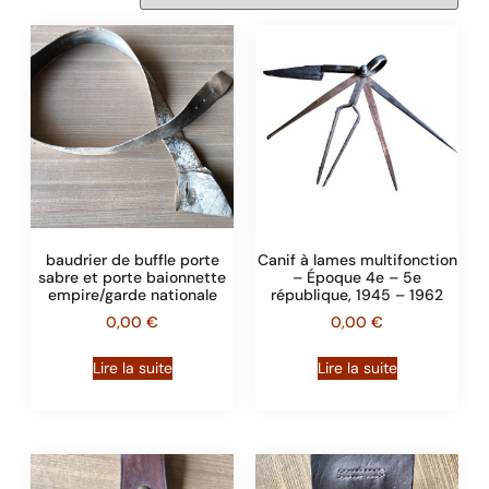
baudrier de buffle porte
Canif à lames multifonction
sabre et porte baionnette
– Époque 4e – 5e
empire/garde nationale
république, 1945 – 1962
0,00
€
0,00
€
Lire la suite
Lire la suite