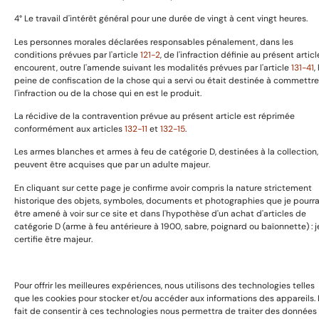
Boutique
4° Le travail d'intérêt général pour une durée de vingt à cent vingt heures.
Expositions & Evénements
Les personnes morales déclarées responsables pénalement, dans les
Contact
conditions prévues par l'article
121-2
, de l'infraction définie au présent articl
encourent, outre l'amende suivant les modalités prévues par l'article
131-41
,
peine de confiscation de la chose qui a servi ou était destinée à commettre
l'infraction ou de la chose qui en est le produit.
Copyright © 2025 GaillardAvant Collections, Tous droits
réservées. Boosté par
Passionseo
La récidive de la contravention prévue au présent article est réprimée
conformément aux articles
132-11
et
132-15
.
Les armes blanches et armes à feu de catégorie D, destinées à la collection,
peuvent être acquises que par un adulte majeur.
En cliquant sur cette page je confirme avoir compris la nature strictement
historique des objets, symboles, documents et photographies que je pourra
être amené à voir sur ce site et dans l'hypothèse d'un achat d'articles de
catégorie D (arme à feu antérieure à 1900, sabre, poignard ou baïonnette) : j
certifie être majeur.
Pour offrir les meilleures expériences, nous utilisons des technologies telles
que les cookies pour stocker et/ou accéder aux informations des appareils. 
fait de consentir à ces technologies nous permettra de traiter des données