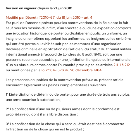
Livres et images
Version en vigueur depuis le 21 juin 2010
Modifié par Décret n°2010-671 du 18 juin 2010 - art. 4
Est puni de l'amende prévue pour les contraventions de la 5e classe le fait,
Informations utiles
sauf pour les besoins d'un film, d'un spectacle ou d'une exposition comport
une évocation historique, de porter ou d'exhiber en public un uniforme, un
insigne ou un emblème rappelant les uniformes, les insignes ou les emblèm
qui ont été portés ou exhibés soit par les membres d'une organisation
déclarée criminelle en application de l'article 9 du statut du tribunal militai
Avertissement
international annexé à l'accord de Londres du 8 août 1945, soit par une
Mentions légales
personne reconnue coupable par une juridiction française ou internationale
d'un ou plusieurs crimes contre l'humanité prévus par les articles
211-1 à 212
Politique de confidentialité
ou mentionnés par la
loi n° 64-1326 du 26 décembre 1964.
Politique de cookies
Les personnes coupables de la contravention prévue au présent article
Conditions de retour et remboursemenet
encourent également les peines complémentaires suivantes :
1° L'interdiction de détenir ou de porter, pour une durée de trois ans au plus,
une arme soumise à autorisation ;
A propos
2° La confiscation d'une ou de plusieurs armes dont le condamné est
propriétaire ou dont il a la libre disposition ;
3° La confiscation de la chose qui a servi ou était destinée à commettre
Prestation de service
l'infraction ou de la chose qui en est le produit ;