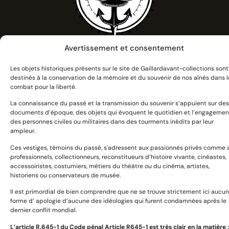
Avertissement et consentement
Devoir de mémoire et citoyenneté :
Les objets historiques présents sur le site de Gaillardavant-collections sont
se souvenir et transmettre
destinés à la conservation de la mémoire et du souvenir de nos aînés dans l
combat pour la liberté.
La connaissance du passé et la transmission du souvenir s’appuient sur des
documents d’époque, des objets qui évoquent le quotidien et l’engagemen
des personnes civiles ou militaires dans des tourments inédits par leur
ampleur.
Catégories
Ces vestiges, témoins du passé, s'adressent aux passionnés privés comme 
professionnels, collectionneurs, reconstitueurs d’histoire vivante, cinéastes,
accessoiristes, costumiers, métiers du théâtre ou du cinéma, artistes,
historiens ou conservateurs de musée.
Uniformes
Il est primordial de bien comprendre que ne se trouve strictement ici aucu
Harnachement
forme d’ apologie d’aucune des idéologies qui furent condamnées après le
dernier conflit mondial.
Décorations et médailles
Armes anciennes
L’article R.645­-1 du Code pénal Article R645-1 est très clair en la matière :