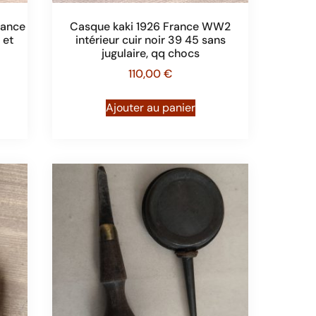
rance
Casque kaki 1926 France WW2
 et
intérieur cuir noir 39 45 sans
jugulaire, qq chocs
110,00
€
Ajouter au panier