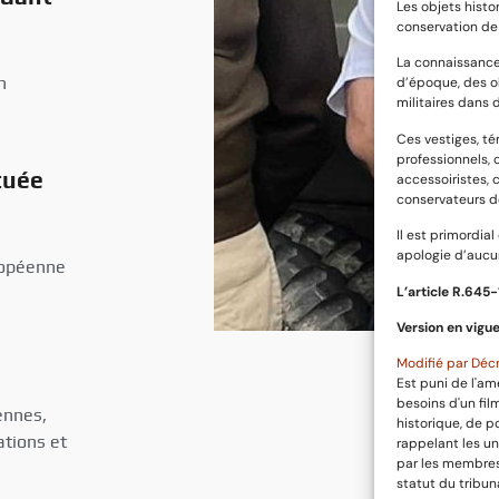
Les objets histo
conservation de 
La connaissance
n
d’époque, des o
militaires dans 
Ces vestiges, t
professionnels, 
tuée
accessoiristes, 
conservateurs d
Il est primordia
apologie d’aucun
uropéenne
L’article R.645­
Version en vigue
Modifié par Décr
Est puni de l'am
besoins d'un fi
ennes,
historique, de p
tions et
rappelant les un
par les membres 
statut du tribun