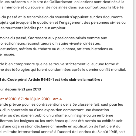
riques présents sur le site de Gaillardavant-collections sont destinés à la
la mémoire et du souvenir de nos aînés dans leur combat pour la liberté.
 du passé et la transmission du souvenir s’appuient sur des documents
bjets qui évoquent le quotidien et l’engagement des personnes civiles ou
des tourments inédits par leur ampleur.
émoins du passé, s'adressent aux passionnés privés comme aux
collectionneurs, reconstitueurs d’histoire vivante, cinéastes,
costumiers, métiers du théâtre ou du cinéma, artistes, historiens ou
e musée.
l de bien comprendre que ne se trouve strictement ici aucune forme d’
e des idéologies qui furent condamnées après le dernier conflit mondial.
-1 du Code pénal Article R645-1 est très clair en la matière :
ur depuis le 21 juin 2010
et n°2010-671 du 18 juin 2010 - art. 4
ende prévue pour les contraventions de la 5e classe le fait, sauf pour les
lm, d'un spectacle ou d'une exposition comportant une évocation
orter ou d'exhiber en public un uniforme, un insigne ou un emblème
iformes, les insignes ou les emblèmes qui ont été portés ou exhibés soit
d'une organisation déclarée criminelle en application de l'article 9 du
al militaire international annexé à l'accord de Londres du 8 août 1945, soit