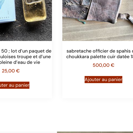
 50 ; lot d’un paquet de
sabretache officier de spahis 
uloises troupe et d’une
choukkara palette cuir datée 
pleine d’eau de vie
500,00
€
25,00
€
Ajouter au panier
uter au panier