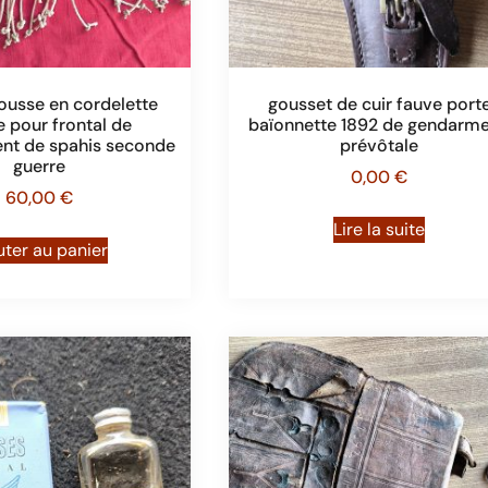
usse en cordelette
gousset de cuir fauve port
e pour frontal de
baïonnette 1892 de gendarme
nt de spahis seconde
prévôtale
guerre
0,00
€
60,00
€
Lire la suite
uter au panier