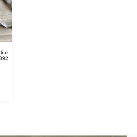
dite
1892