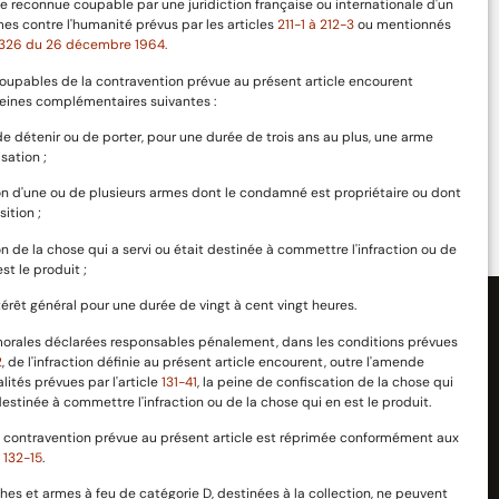
 reconnue coupable par une juridiction française ou internationale d'un
mes contre l'humanité prévus par les articles
211-1 à 212-3
ou mentionnés
-1326 du 26 décembre 1964.
oupables de la contravention prévue au présent article encourent
eines complémentaires suivantes :
n de détenir ou de porter, pour une durée de trois ans au plus, une arme
ie
100% Sécurisé
sation ;
Paiement 100% sécurisé
on d'une ou de plusieurs armes dont le condamné est propriétaire ou dont
sition ;
on de la chose qui a servi ou était destinée à commettre l'infraction ou de
st le produit ;
intérêt général pour une durée de vingt à cent vingt heures.
orales déclarées responsables pénalement, dans les conditions prévues
2
, de l'infraction définie au présent article encourent, outre l'amende
lités prévues par l'article
131-41
, la peine de confiscation de la chose qui
 destinée à commettre l'infraction ou de la chose qui en est le produit.
A propos
ns utiles
la contravention prévue au présent article est réprimée conformément aux
t
132-15
.
es et armes à feu de catégorie D, destinées à la collection, ne peuvent