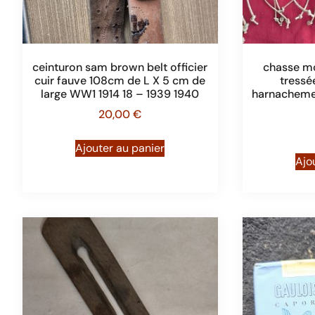
ceinturon sam brown belt officier
chasse mo
cuir fauve 108cm de L X 5 cm de
tressé
large WW1 1914 18 – 1939 1940
harnacheme
20,00
€
Ajouter au panier
Ajo