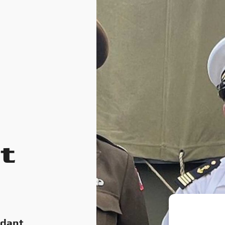
t
ndant