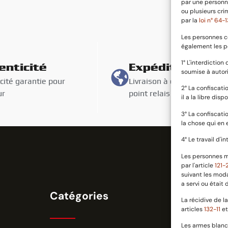
par une personne
ou plusieurs cri
par la
loi n° 64
Les personnes c
également les p
1° L'interdictio
enticité
Expédition suiv
soumise à autori
cité garantie pour
Livraison à domicile oou en
2° La confiscati
ur
point relais avec assurance
il a la libre dispo
3° La confiscati
la chose qui en e
4° Le travail d'
Les personnes m
par l'article
121-
suivant les moda
a servi ou était
Catégories
Informatio
La récidive de 
articles
132-11
e
Les armes blanch