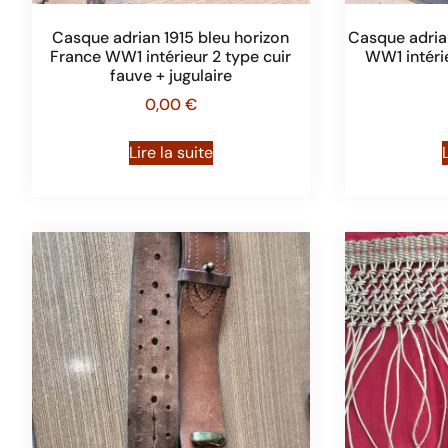
Casque adrian 1915 bleu horizon
Casque adrian
France WW1 intérieur 2 type cuir
WW1 intérie
fauve + jugulaire
0,00
€
Lire la suite