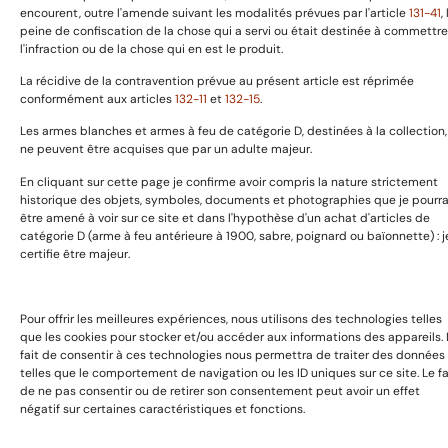
Expositions & Evénements
encourent, outre l'amende suivant les modalités prévues par l'article
131-41
,
peine de confiscation de la chose qui a servi ou était destinée à commettre
Contact
l'infraction ou de la chose qui en est le produit.
La récidive de la contravention prévue au présent article est réprimée
Copyright © 2025 GaillardAvant Collections, Tous droits
conformément aux articles
132-11
et
132-15
.
réservées. Boosté par
Passionseo
Les armes blanches et armes à feu de catégorie D, destinées à la collection,
ne peuvent être acquises que par un adulte majeur.
En cliquant sur cette page je confirme avoir compris la nature strictement
historique des objets, symboles, documents et photographies que je pourra
être amené à voir sur ce site et dans l'hypothèse d'un achat d'articles de
catégorie D (arme à feu antérieure à 1900, sabre, poignard ou baïonnette) : j
certifie être majeur.
Pour offrir les meilleures expériences, nous utilisons des technologies telles
que les cookies pour stocker et/ou accéder aux informations des appareils. 
fait de consentir à ces technologies nous permettra de traiter des données
telles que le comportement de navigation ou les ID uniques sur ce site. Le fa
de ne pas consentir ou de retirer son consentement peut avoir un effet
négatif sur certaines caractéristiques et fonctions.