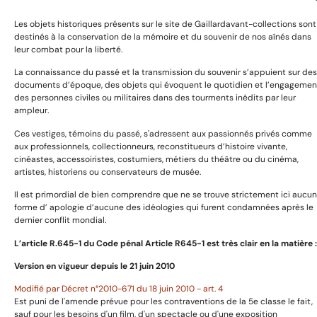
Les objets historiques présents sur le site de Gaillardavant-collections sont
destinés à la conservation de la mémoire et du souvenir de nos aînés dans
leur combat pour la liberté.
Devoir de mémoire et citoyenneté :
La connaissance du passé et la transmission du souvenir s’appuient sur des
se souvenir et transmettre
documents d’époque, des objets qui évoquent le quotidien et l’engagemen
des personnes civiles ou militaires dans des tourments inédits par leur
ampleur.
Ces vestiges, témoins du passé, s'adressent aux passionnés privés comme
aux professionnels, collectionneurs, reconstitueurs d’histoire vivante,
cinéastes, accessoiristes, costumiers, métiers du théâtre ou du cinéma,
artistes, historiens ou conservateurs de musée.
Catégories
Il est primordial de bien comprendre que ne se trouve strictement ici aucu
forme d’ apologie d’aucune des idéologies qui furent condamnées après le
dernier conflit mondial.
Uniformes
L’article R.645­-1 du Code pénal Article R645-1 est très clair en la matière :
Harnachement
Version en vigueur depuis le 21 juin 2010
Décorations et médailles
Armes anciennes
Modifié par Décret n°2010-671 du 18 juin 2010 - art. 4
Est puni de l'amende prévue pour les contraventions de la 5e classe le fait,
Livres et images
sauf pour les besoins d'un film, d'un spectacle ou d'une exposition