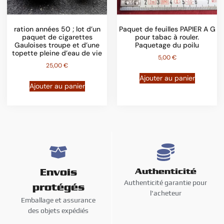
ration années 50 ; lot d’un
Paquet de feuilles PAPIER A G
paquet de cigarettes
pour tabac à rouler.
Gauloises troupe et d’une
Paquetage du poilu
topette pleine d’eau de vie
5,00
€
25,00
€
Ajouter au panier
Ajouter au panier
Envois
Authenticité
Authenticité garantie pour
protégés
l'acheteur
Emballage et assurance
des objets expédiés