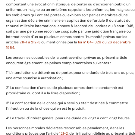
comportant une évocation historique, de porter ou d'exhiber en public un
uniforme, un insigne ou un emblème rappelant les uniformes, les insignes ou
les emblèmes qui ont été portés ou exhibés soit par les membres d'une
Informations utiles
organisation déclarée criminelle en application de l'article 9 du statut du
tribunal militaire international annexé à l'accord de Londres du 8 août 1945,
soit par une personne reconnue coupable par une juridiction française ou
internationale d'un ou plusieurs crimes contre l'humanité prévus par les
articles
211-1 à 212-3
ou mentionnés par la
loi n° 64-1326 du 26 décembre
Avertissement
1964.
Mentions légales
Les personnes coupables de la contravention prévue au présent article
Politique de confidentialité
encourent également les peines complémentaires suivantes :
Politique de cookies
1° L'interdiction de détenir ou de porter, pour une durée de trois ans au plus,
Conditions de retour et remboursemenet
une arme soumise à autorisation ;
2° La confiscation d'une ou de plusieurs armes dont le condamné est
propriétaire ou dont il a la libre disposition ;
A propos
3° La confiscation de la chose qui a servi ou était destinée à commettre
l'infraction ou de la chose qui en est le produit ;
4° Le travail d'intérêt général pour une durée de vingt à cent vingt heures.
Prestation de service
Les personnes morales déclarées responsables pénalement, dans les
Boutique
conditions prévues par l'article
121-2
, de l'infraction définie au présent articl