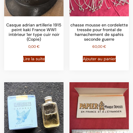
Casque adrian artillerie 1915
chasse mousse en cordelette
peint kaki France WW1
tressée pour frontal de
intérieur 1er type cuir noir
harnachement de spahis
(Copie)
seconde guerre
0,00
€
60,00
€
Lire la suite
Ajouter au panier