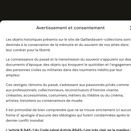
Avertissement et consentement
Les objets historiques présents sur le site de Gaillardavant-collections sont
destinés à la conservation de la mémoire et du souvenir de nos aînés dans
leur combat pour la liberté.
La connaissance du passé et la transmission du souvenir s’appuient sur des
documents d’époque, des objets qui évoquent le quotidien et l’engagemen
des personnes civiles ou militaires dans des tourments inédits par leur
ampleur.
Ces vestiges, témoins du passé, s'adressent aux passionnés privés comme
Devoir de mémoire et citoyenneté :
aux professionnels, collectionneurs, reconstitueurs d’histoire vivante,
se souvenir et transmettre
cinéastes, accessoiristes, costumiers, métiers du théâtre ou du cinéma,
artistes, historiens ou conservateurs de musée.
Il est primordial de bien comprendre que ne se trouve strictement ici aucu
forme d’ apologie d’aucune des idéologies qui furent condamnées après le
dernier conflit mondial.
L’article R.645­-1 du Code pénal Article R645-1 est très clair en la matière :