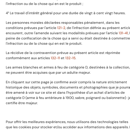
l'infraction ou de la chose qui en est le produit ;
Conditions de retour et remboursemenet
4° Le travail d'intérêt général pour une durée de vingt à cent vingt heures.
Les personnes morales déclarées responsables pénalement, dans les
A propos
conditions prévues par l'article
121-2
, de l'infraction définie au présent articl
encourent, outre l'amende suivant les modalités prévues par l'article
131-41
,
peine de confiscation de la chose qui a servi ou était destinée à commettre
l'infraction ou de la chose qui en est le produit.
Prestation de service
La récidive de la contravention prévue au présent article est réprimée
Boutique
conformément aux articles
132-11
et
132-15
.
Expositions & Evénements
Les armes blanches et armes à feu de catégorie D, destinées à la collection,
Contact
ne peuvent être acquises que par un adulte majeur.
En cliquant sur cette page je confirme avoir compris la nature strictement
historique des objets, symboles, documents et photographies que je pourra
Copyright © 2025 GaillardAvant Collections, Tous droits
être amené à voir sur ce site et dans l'hypothèse d'un achat d'articles de
réservées. Boosté par
Passionseo
catégorie D (arme à feu antérieure à 1900, sabre, poignard ou baïonnette) : j
certifie être majeur.
Pour offrir les meilleures expériences, nous utilisons des technologies telles
que les cookies pour stocker et/ou accéder aux informations des appareils. 