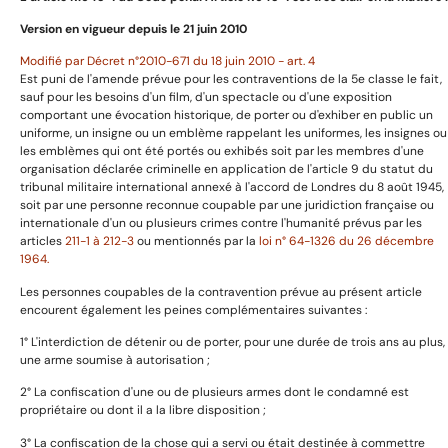
Catégories
Version en vigueur depuis le 21 juin 2010
Modifié par Décret n°2010-671 du 18 juin 2010 - art. 4
Est puni de l'amende prévue pour les contraventions de la 5e classe le fait,
Uniformes
sauf pour les besoins d'un film, d'un spectacle ou d'une exposition
comportant une évocation historique, de porter ou d'exhiber en public un
Harnachement
uniforme, un insigne ou un emblème rappelant les uniformes, les insignes ou
Décorations et médailles
les emblèmes qui ont été portés ou exhibés soit par les membres d'une
organisation déclarée criminelle en application de l'article 9 du statut du
Armes anciennes
tribunal militaire international annexé à l'accord de Londres du 8 août 1945,
Livres et images
soit par une personne reconnue coupable par une juridiction française ou
internationale d'un ou plusieurs crimes contre l'humanité prévus par les
articles
211-1 à 212-3
ou mentionnés par la
loi n° 64-1326 du 26 décembre
1964.
Informations utiles
Les personnes coupables de la contravention prévue au présent article
encourent également les peines complémentaires suivantes :
1° L'interdiction de détenir ou de porter, pour une durée de trois ans au plus,
Avertissement
une arme soumise à autorisation ;
Mentions légales
2° La confiscation d'une ou de plusieurs armes dont le condamné est
Politique de confidentialité
propriétaire ou dont il a la libre disposition ;
Politique de cookies
3° La confiscation de la chose qui a servi ou était destinée à commettre