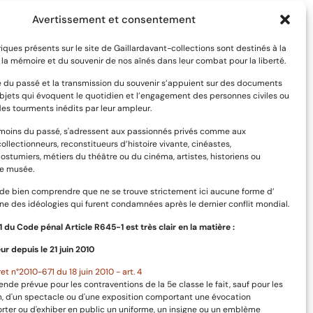
Avertissement et consentement
riques présents sur le site de Gaillardavant-collections sont destinés à la
la mémoire et du souvenir de nos aînés dans leur combat pour la liberté.
 du passé et la transmission du souvenir s’appuient sur des documents
bjets qui évoquent le quotidien et l’engagement des personnes civiles ou
des tourments inédits par leur ampleur.
émoins du passé, s'adressent aux passionnés privés comme aux
collectionneurs, reconstitueurs d’histoire vivante, cinéastes,
costumiers, métiers du théâtre ou du cinéma, artistes, historiens ou
e musée.
l de bien comprendre que ne se trouve strictement ici aucune forme d’
e des idéologies qui furent condamnées après le dernier conflit mondial.
-1 du Code pénal Article R645-1 est très clair en la matière :
ur depuis le 21 juin 2010
et n°2010-671 du 18 juin 2010 - art. 4
ende prévue pour les contraventions de la 5e classe le fait, sauf pour les
lm, d'un spectacle ou d'une exposition comportant une évocation
orter ou d'exhiber en public un uniforme, un insigne ou un emblème