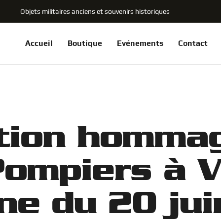
Objets militaires anciens et souvenirs historiques
Accueil
Boutique
Evénements
Contact
tion homma
ompiers à V
ne du 20 jui