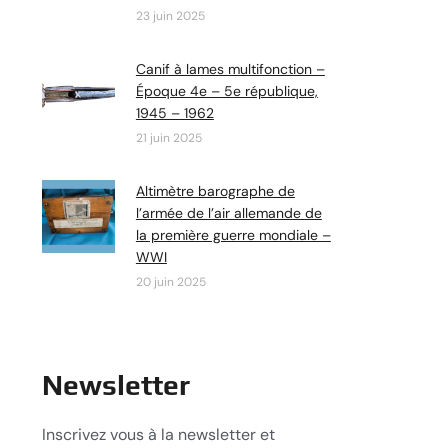
23 juin 2025
Canif à lames multifonction –
Époque 4e – 5e république,
1945 – 1962
21 juin 2025
Altimètre barographe de
l’armée de l’air allemande de
la première guerre mondiale –
WWI
20 juin 2025
Newsletter
Inscrivez vous à la newsletter et