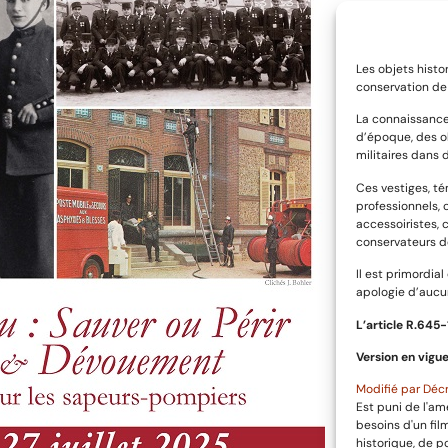
Les objets histo
conservation de 
La connaissance
d’époque, des o
militaires dans 
Ces vestiges, t
professionnels, 
accessoiristes, 
conservateurs d
Il est primordia
apologie d’aucun
L’article R.645­
Version en vigue
Modifié par Décr
Est puni de l'am
besoins d'un fi
historique, de p