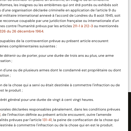
iformes, les insignes ou les emblèmes qui ont été portés ou exhibés soit
d'une organisation déclarée criminelle en application de l'article 9 du
al militaire international annexé à l'accord de Londres du 8 août 1945, soit
 reconnue coupable par une juridiction française ou internationale d'un
mes contre l'humanité prévus par les articles
211-1 à 212-3
ou mentionnés
-1326 du 26 décembre 1964.
oupables de la contravention prévue au présent article encourent
eines complémentaires suivantes :
n de détenir ou de porter, pour une durée de trois ans au plus, une arme
ie
100% Sécurisé
sation ;
Paiement 100% sécurisé
on d'une ou de plusieurs armes dont le condamné est propriétaire ou dont
sition ;
on de la chose qui a servi ou était destinée à commettre l'infraction ou de
st le produit ;
intérêt général pour une durée de vingt à cent vingt heures.
orales déclarées responsables pénalement, dans les conditions prévues
2
, de l'infraction définie au présent article encourent, outre l'amende
lités prévues par l'article
131-41
, la peine de confiscation de la chose qui
 destinée à commettre l'infraction ou de la chose qui en est le produit.