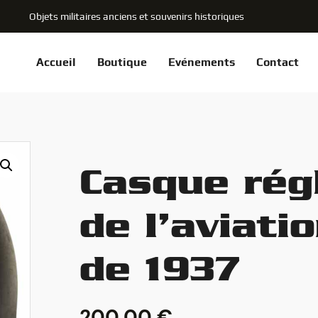
Objets militaires anciens et souvenirs historiques
Accueil
Boutique
Evénements
Contact
Casque rég
de l’aviati
de 1937
200,00
€