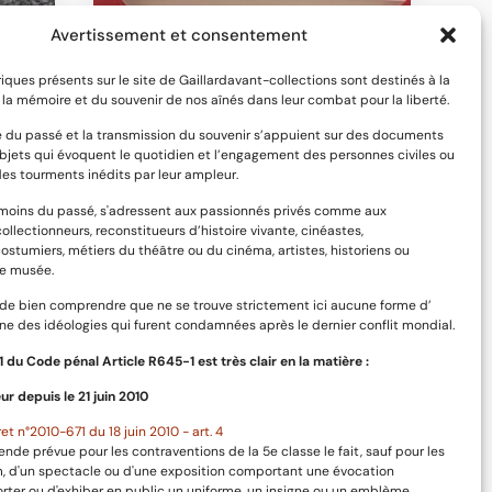
Avertissement et consentement
riques présents sur le site de Gaillardavant-collections sont destinés à la
la mémoire et du souvenir de nos aînés dans leur combat pour la liberté.
 du passé et la transmission du souvenir s’appuient sur des documents
bjets qui évoquent le quotidien et l’engagement des personnes civiles ou
des tourments inédits par leur ampleur.
émoins du passé, s'adressent aux passionnés privés comme aux
collectionneurs, reconstitueurs d’histoire vivante, cinéastes,
costumiers, métiers du théâtre ou du cinéma, artistes, historiens ou
e musée.
l de bien comprendre que ne se trouve strictement ici aucune forme d’
uet de
Paquet de feuilles PAPIER A G pour
e des idéologies qui furent condamnées après le dernier conflit mondial.
 d’une
tabac à rouler. Paquetage du poilu
e
-1 du Code pénal Article R645-1 est très clair en la matière :
5,00
€
ur depuis le 21 juin 2010
Ajouter au panier
et n°2010-671 du 18 juin 2010 - art. 4
ende prévue pour les contraventions de la 5e classe le fait, sauf pour les
lm, d'un spectacle ou d'une exposition comportant une évocation
orter ou d'exhiber en public un uniforme, un insigne ou un emblème