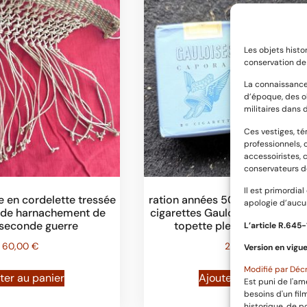
Les objets histo
conservation de 
La connaissance
d’époque, des o
militaires dans 
Ces vestiges, t
professionnels, 
accessoiristes, 
conservateurs d
Il est primordia
 en cordelette tressée
ration années 50 ; lot d’un paq
apologie d’aucun
l de harnachement de
cigarettes Gauloises troupe et
 seconde guerre
topette pleine d’eau de vi
L’article R.645­
60,00
€
25,00
€
Version en vigue
Modifié par Décr
ter au panier
Ajouter au panier
Est puni de l'am
besoins d'un fi
historique, de p