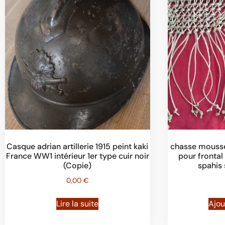
Casque adrian artillerie 1915 peint kaki
chasse mousse
France WW1 intérieur 1er type cuir noir
pour fronta
(Copie)
spahis
0,00
€
Lire la suite
Ajou