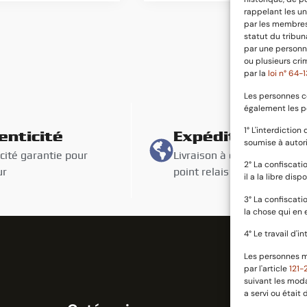
rappelant les un
par les membres 
statut du tribun
par une personne
ou plusieurs cri
par la
loi n° 64
Les personnes c
également les p
1° L'interdictio
enticité
Expédition suiv
soumise à autori
cité garantie pour
Livraison à domicile oou en
2° La confiscati
ur
point relais avec assurance
il a la libre dispo
3° La confiscati
la chose qui en e
4° Le travail d'
Les personnes m
par l'article
121-
suivant les moda
a servi ou était