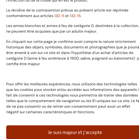
l'infraction ou de la chose qui en est le produit.
La récidive de la contravention prévue au présent article est réprimée
conformément aux articles
132-11
et
132-15
.
Copyright © 2025 GaillardAvant Collections, Tous droits
réservées. Boosté par
Passionseo
Les armes blanches et armes à feu de catégorie D, destinées à la collection,
ne peuvent être acquises que par un adulte majeur.
En cliquant sur cette page je confirme avoir compris la nature strictement
historique des objets, symboles, documents et photographies que je pourra
être amené à voir sur ce site et dans l'hypothèse d'un achat d'articles de
catégorie D (arme à feu antérieure à 1900, sabre, poignard ou baïonnette) : j
certifie être majeur.
Pour offrir les meilleures expériences, nous utilisons des technologies telles
que les cookies pour stocker et/ou accéder aux informations des appareils. 
fait de consentir à ces technologies nous permettra de traiter des données
telles que le comportement de navigation ou les ID uniques sur ce site. Le fa
de ne pas consentir ou de retirer son consentement peut avoir un effet
négatif sur certaines caractéristiques et fonctions.
Je suis majeur et j'accepte