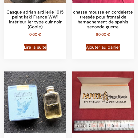
Casque adrian artillerie 1915
chasse mousse en cordelette
peint kaki France WW1
tressée pour frontal de
intérieur 1er type cuir noir
harnachement de spahis
(Copie)
seconde guerre
0,00
€
60,00
€
Lire la suite
Ajouter au panier