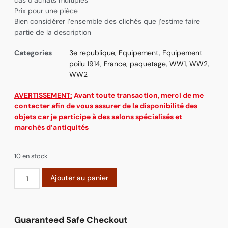
cas d’achats multiples
Prix pour une pièce
Bien considérer l’ensemble des clichés que j’estime faire
partie de la description
Categories
3e republique
,
Equipement
,
Equipement
poilu 1914
,
France
,
paquetage
,
WW1
,
WW2
,
WW2
AVERTISSEMENT:
Avant toute transaction, merci de me
contacter afin de vous assurer de la disponibilité des
objets car je participe à des salons spécialisés et
marchés d’antiquités
10 en stock
Ajouter au panier
Guaranteed Safe Checkout