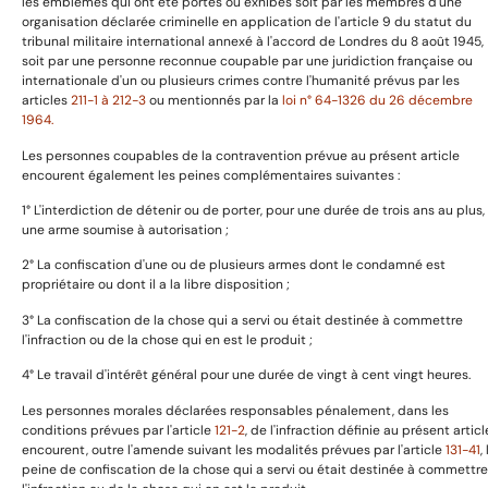
les emblèmes qui ont été portés ou exhibés soit par les membres d'une
Informations utiles
organisation déclarée criminelle en application de l'article 9 du statut du
tribunal militaire international annexé à l'accord de Londres du 8 août 1945,
soit par une personne reconnue coupable par une juridiction française ou
internationale d'un ou plusieurs crimes contre l'humanité prévus par les
articles
211-1 à 212-3
ou mentionnés par la
loi n° 64-1326 du 26 décembre
Avertissement
1964.
Mentions légales
Les personnes coupables de la contravention prévue au présent article
Politique de confidentialité
encourent également les peines complémentaires suivantes :
Politique de cookies
1° L'interdiction de détenir ou de porter, pour une durée de trois ans au plus,
Conditions de retour et remboursemenet
une arme soumise à autorisation ;
2° La confiscation d'une ou de plusieurs armes dont le condamné est
propriétaire ou dont il a la libre disposition ;
A propos
3° La confiscation de la chose qui a servi ou était destinée à commettre
l'infraction ou de la chose qui en est le produit ;
4° Le travail d'intérêt général pour une durée de vingt à cent vingt heures.
Prestation de service
Les personnes morales déclarées responsables pénalement, dans les
Boutique
conditions prévues par l'article
121-2
, de l'infraction définie au présent articl
Expositions & Evénements
encourent, outre l'amende suivant les modalités prévues par l'article
131-41
,
peine de confiscation de la chose qui a servi ou était destinée à commettre
Contact