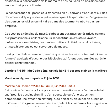
destinés à la conservation de la mémoire et du souvenir de nos aînés dans
leur combat pour la liberté.
Devoir de mémoire et citoyenneté :
La connaissance du passé et la transmission du souvenir s’appuient sur des
se souvenir et transmettre
documents d’époque, des objets qui évoquent le quotidien et l’engagemen
des personnes civiles ou militaires dans des tourments inédits par leur
ampleur.
Ces vestiges, témoins du passé, s'adressent aux passionnés privés comme
aux professionnels, collectionneurs, reconstitueurs d’histoire vivante,
cinéastes, accessoiristes, costumiers, métiers du théâtre ou du cinéma,
artistes, historiens ou conservateurs de musée.
Catégories
Il est primordial de bien comprendre que ne se trouve strictement ici aucu
forme d’ apologie d’aucune des idéologies qui furent condamnées après le
dernier conflit mondial.
Uniformes
L’article R.645­-1 du Code pénal Article R645-1 est très clair en la matière :
Harnachement
Version en vigueur depuis le 21 juin 2010
Décorations et médailles
Armes anciennes
Modifié par Décret n°2010-671 du 18 juin 2010 - art. 4
Est puni de l'amende prévue pour les contraventions de la 5e classe le fait,
Livres et images
sauf pour les besoins d'un film, d'un spectacle ou d'une exposition
comportant une évocation historique, de porter ou d'exhiber en public un
uniforme, un insigne ou un emblème rappelant les uniformes, les insignes ou