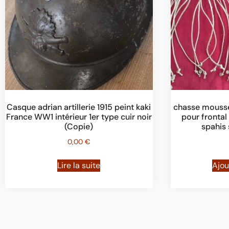
Casque adrian artillerie 1915 peint kaki
chasse mousse
France WW1 intérieur 1er type cuir noir
pour fronta
(Copie)
spahis
0,00
€
Lire la suite
Ajou