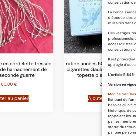
conservation de 
La connaissance
d’époque, des o
militaires dans 
Ces vestiges, t
professionnels, 
accessoiristes, 
conservateurs d
Il est primordia
 en cordelette tressée
ration années 50 ; lot d’un paq
apologie d’aucun
l de harnachement de
cigarettes Gauloises troupe et
 seconde guerre
topette pleine d’eau de vi
L’article R.645­
60,00
€
25,00
€
Version en vigue
Modifié par Décr
ter au panier
Ajouter au panier
Est puni de l'am
besoins d'un fi
historique, de p
rappelant les un
par les membres 
statut du tribun
par une personne