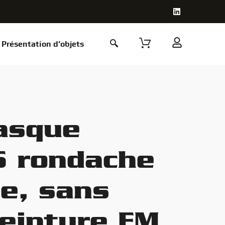
Présentation d’objets
asque
6 rondache
de, sans
peinture EM