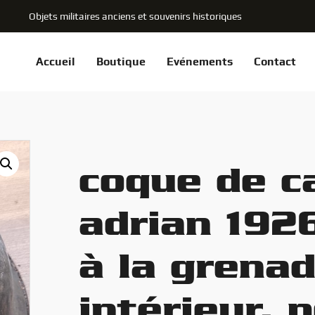
Objets militaires anciens et souvenirs historiques
Accueil
Boutique
Evénements
Contact
coque de c
adrian 192
à la grena
intérieur, 