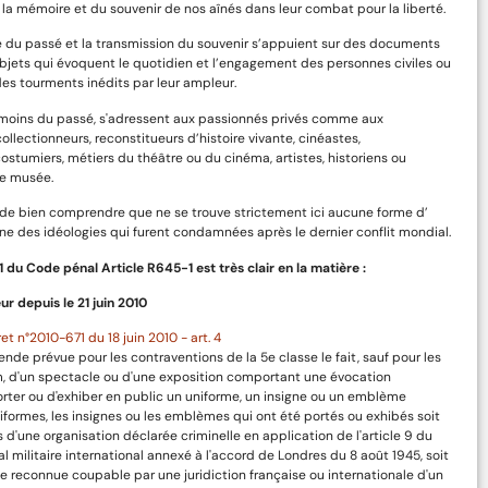
la mémoire et du souvenir de nos aînés dans leur combat pour la liberté.
 du passé et la transmission du souvenir s’appuient sur des documents
bjets qui évoquent le quotidien et l’engagement des personnes civiles ou
des tourments inédits par leur ampleur.
émoins du passé, s'adressent aux passionnés privés comme aux
collectionneurs, reconstitueurs d’histoire vivante, cinéastes,
costumiers, métiers du théâtre ou du cinéma, artistes, historiens ou
e musée.
l de bien comprendre que ne se trouve strictement ici aucune forme d’
uet de
Paquet de feuilles PAPIER A G pour
e des idéologies qui furent condamnées après le dernier conflit mondial.
 d’une
tabac à rouler. Paquetage du poilu
e
-1 du Code pénal Article R645-1 est très clair en la matière :
5,00
€
ur depuis le 21 juin 2010
Ajouter au panier
et n°2010-671 du 18 juin 2010 - art. 4
ende prévue pour les contraventions de la 5e classe le fait, sauf pour les
lm, d'un spectacle ou d'une exposition comportant une évocation
orter ou d'exhiber en public un uniforme, un insigne ou un emblème
iformes, les insignes ou les emblèmes qui ont été portés ou exhibés soit
d'une organisation déclarée criminelle en application de l'article 9 du
al militaire international annexé à l'accord de Londres du 8 août 1945, soit
 reconnue coupable par une juridiction française ou internationale d'un