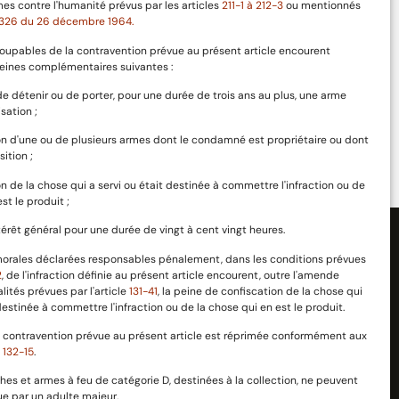
mes contre l'humanité prévus par les articles
211-1 à 212-3
ou mentionnés
-1326 du 26 décembre 1964.
oupables de la contravention prévue au présent article encourent
eines complémentaires suivantes :
n de détenir ou de porter, pour une durée de trois ans au plus, une arme
ie
100% Sécurisé
sation ;
Paiement 100% sécurisé
on d'une ou de plusieurs armes dont le condamné est propriétaire ou dont
sition ;
on de la chose qui a servi ou était destinée à commettre l'infraction ou de
st le produit ;
intérêt général pour une durée de vingt à cent vingt heures.
orales déclarées responsables pénalement, dans les conditions prévues
2
, de l'infraction définie au présent article encourent, outre l'amende
lités prévues par l'article
131-41
, la peine de confiscation de la chose qui
 destinée à commettre l'infraction ou de la chose qui en est le produit.
A propos
ns utiles
la contravention prévue au présent article est réprimée conformément aux
t
132-15
.
es et armes à feu de catégorie D, destinées à la collection, ne peuvent
ue par un adulte majeur.