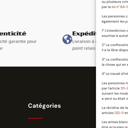
ou plusieurs cri
par la
loi n° 64
Les personnes c
également les p
1° L'interdictio
enticité
Expédition suiv
soumise à autori
cité garantie pour
Livraison à domicile oou en
2° La confiscati
ur
point relais avec assurance
il a la libre dispo
3° La confiscati
la chose qui en e
4° Le travail d'
Les personnes m
par l'article
121-
suivant les moda
a servi ou était
Catégories
Informatio
La récidive de 
articles
132-11
e
Les armes blanch
être acquises q