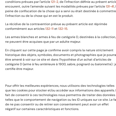
conditions prévues par l'article
121-2
, de l'infraction définie au présent articl
Boutique
encourent, outre l'amende suivant les modalités prévues par l'article
131-41
,
peine de confiscation de la chose qui a servi ou était destinée à commettre
Expositions & Evénements
l'infraction ou de la chose qui en est le produit.
Contact
La récidive de la contravention prévue au présent article est réprimée
conformément aux articles
132-11
et
132-15
.
Copyright © 2025 GaillardAvant Collections, Tous droits
Les armes blanches et armes à feu de catégorie D, destinées à la collection,
réservées. Boosté par
Passionseo
ne peuvent être acquises que par un adulte majeur.
En cliquant sur cette page je confirme avoir compris la nature strictement
historique des objets, symboles, documents et photographies que je pourra
être amené à voir sur ce site et dans l'hypothèse d'un achat d'articles de
catégorie D (arme à feu antérieure à 1900, sabre, poignard ou baïonnette) : j
certifie être majeur.
Pour offrir les meilleures expériences, nous utilisons des technologies telles
que les cookies pour stocker et/ou accéder aux informations des appareils. 
fait de consentir à ces technologies nous permettra de traiter des données
telles que le comportement de navigation ou les ID uniques sur ce site. Le fa
de ne pas consentir ou de retirer son consentement peut avoir un effet
négatif sur certaines caractéristiques et fonctions.