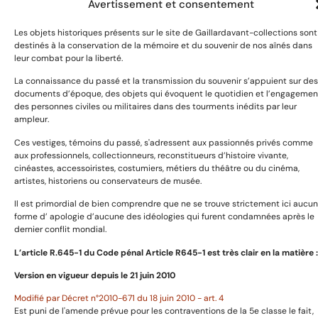
Avertissement et consentement
Les objets historiques présents sur le site de Gaillardavant-collections sont
destinés à la conservation de la mémoire et du souvenir de nos aînés dans
leur combat pour la liberté.
La connaissance du passé et la transmission du souvenir s’appuient sur des
Devoir de mémoire et citoyenneté :
documents d’époque, des objets qui évoquent le quotidien et l’engagemen
se souvenir et transmettre
des personnes civiles ou militaires dans des tourments inédits par leur
ampleur.
Ces vestiges, témoins du passé, s'adressent aux passionnés privés comme
aux professionnels, collectionneurs, reconstitueurs d’histoire vivante,
cinéastes, accessoiristes, costumiers, métiers du théâtre ou du cinéma,
artistes, historiens ou conservateurs de musée.
Catégories
Il est primordial de bien comprendre que ne se trouve strictement ici aucu
forme d’ apologie d’aucune des idéologies qui furent condamnées après le
dernier conflit mondial.
L’article R.645­-1 du Code pénal Article R645-1 est très clair en la matière :
Uniformes
Version en vigueur depuis le 21 juin 2010
Harnachement
Décorations et médailles
Modifié par Décret n°2010-671 du 18 juin 2010 - art. 4
Est puni de l'amende prévue pour les contraventions de la 5e classe le fait,
Armes anciennes