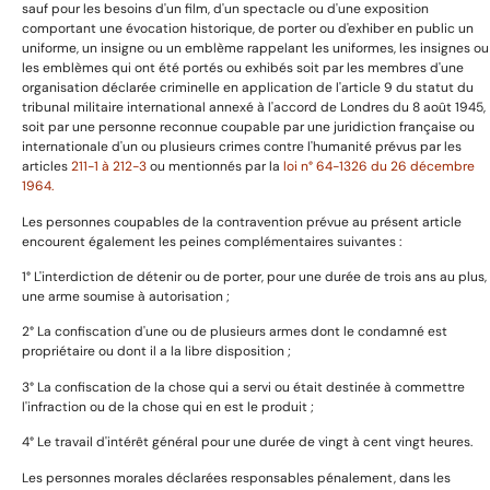
sauf pour les besoins d'un film, d'un spectacle ou d'une exposition
Livres et images
comportant une évocation historique, de porter ou d'exhiber en public un
uniforme, un insigne ou un emblème rappelant les uniformes, les insignes ou
les emblèmes qui ont été portés ou exhibés soit par les membres d'une
organisation déclarée criminelle en application de l'article 9 du statut du
tribunal militaire international annexé à l'accord de Londres du 8 août 1945,
Informations utiles
soit par une personne reconnue coupable par une juridiction française ou
internationale d'un ou plusieurs crimes contre l'humanité prévus par les
articles
211-1 à 212-3
ou mentionnés par la
loi n° 64-1326 du 26 décembre
1964.
Avertissement
Les personnes coupables de la contravention prévue au présent article
Mentions légales
encourent également les peines complémentaires suivantes :
Politique de confidentialité
1° L'interdiction de détenir ou de porter, pour une durée de trois ans au plus,
Politique de cookies
une arme soumise à autorisation ;
Conditions de retour et remboursemenet
2° La confiscation d'une ou de plusieurs armes dont le condamné est
propriétaire ou dont il a la libre disposition ;
3° La confiscation de la chose qui a servi ou était destinée à commettre
A propos
l'infraction ou de la chose qui en est le produit ;
4° Le travail d'intérêt général pour une durée de vingt à cent vingt heures.
Les personnes morales déclarées responsables pénalement, dans les
Prestation de service