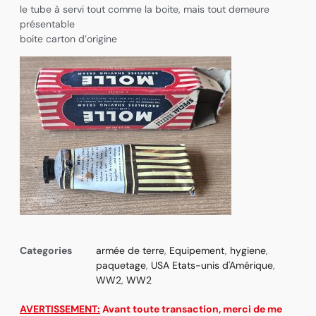
le tube à servi tout comme la boite, mais tout demeure
présentable
boite carton d’origine
Categories
armée de terre
,
Equipement
,
hygiene
,
paquetage
,
USA Etats-unis d'Amérique
,
WW2
,
WW2
AVERTISSEMENT:
Avant toute transaction, merci de me