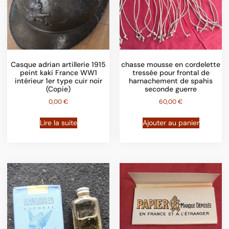
Casque adrian artillerie 1915
chasse mousse en cordelette
peint kaki France WW1
tressée pour frontal de
intérieur 1er type cuir noir
harnachement de spahis
(Copie)
seconde guerre
0,00
€
60,00
€
Lire la suite
Ajouter au panier